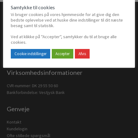
Samtykke til cookies
Footer
Vi bruger cookies på vores hjemmeside for at give dig den
bedste oplevelse ved at huske dine indstillinger til dit næste
besøg samt til statistik.
Lindevænget 4
Ved at klikke på "Accepter", samtykker du til at bruge alle
cookies.
2680 Solrød Strand
Telefon: (+45) 31 72 55 00
Cookie indstillinger
Accepter
Afvis
E-mail:
Klik her
Virksomhedsinformationer
CVR-nummer: DK 29 55 50 60
Bankforbindelse: Vestjysk Bank
Genveje
Kontakt
Kundelogin
Ofte stillede spørgsmål