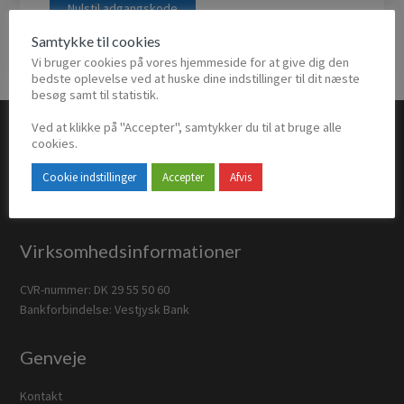
Nulstil adgangskode
Samtykke til cookies
Vi bruger cookies på vores hjemmeside for at give dig den
bedste oplevelse ved at huske dine indstillinger til dit næste
besøg samt til statistik.
Footer
Ved at klikke på "Accepter", samtykker du til at bruge alle
cookies.
Lindevænget 4
2680 Solrød Strand
Cookie indstillinger
Accepter
Afvis
Telefon: (+45) 31 72 55 00
E-mail:
Klik her
Virksomhedsinformationer
CVR-nummer: DK 29 55 50 60
Bankforbindelse: Vestjysk Bank
Genveje
Kontakt