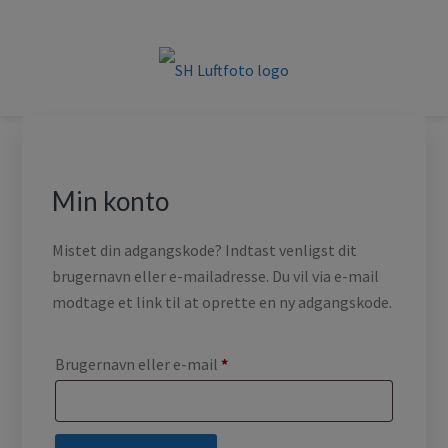
Gå
Skip
Gå
direkte
til
direkte
til
indhold
til
primær
footer
SH LUFTFOTO
Luftfoto til erhverv og private i hele Danmark
navigation
Min konto
Mistet din adgangskode? Indtast venligst dit
brugernavn eller e-mailadresse. Du vil via e-mail
modtage et link til at oprette en ny adgangskode.
Påkrævet
Brugernavn eller e-mail
*